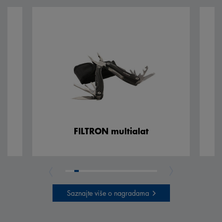
FILTRON multialat
Saznajte više o nagradama