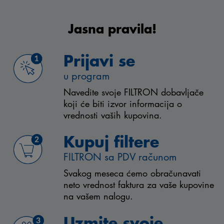
Jasna pravila!
Prijavi se
u program
Navedite svoje FILTRON dobavljače
koji će biti izvor informacija o
vrednosti vaših kupovina.
Kupuj filtere
FILTRON sa PDV računom
Svakog meseca ćemo obračunavati
neto vrednost faktura za vaše kupovine
na vašem nalogu.
Uzmite svoje