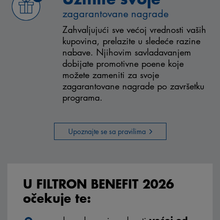
zagarantovane nagrade
Zahvaljujući sve većoj vrednosti vaših
kupovina, prelazite u sledeće razine
nabave. Njihovim savladavanjem
dobijate promotivne poene koje
možete zameniti za svoje
zagarantovane nagrade po završetku
programa.
Upoznajte se sa pravilima
U FILTRON BENEFIT 2026
očekuje te: