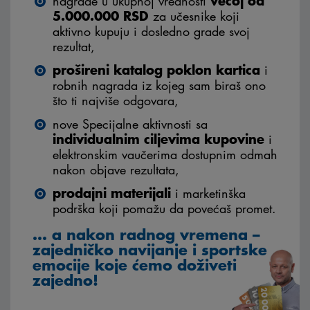
većoj od
nagrade u ukupnoj vrednosti
5.000.000 RSD
za učesnike koji
aktivno kupuju i dosledno grade svoj
rezultat,
prošireni katalog poklon kartica
i
robnih nagrada iz kojeg sam biraš ono
što ti najviše odgovara,
nove Specijalne aktivnosti sa
individualnim ciljevima kupovine
i
elektronskim vaučerima dostupnim odmah
nakon objave rezultata,
prodajni materijali
i marketinška
podrška koji pomažu da povećaš promet.
… a nakon radnog vremena –
zajedničko navijanje
i sportske
emocije koje ćemo doživeti
zajedno!